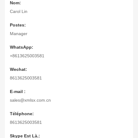
Nom:
Carol Lin
Postes:
Manager
WhatsApp:
+8613625003581
Wechat:
8613625003581
E-mail :
sales@xmlsx.com.cn
Téléphone:
8613625003581
Skype Est Là.: