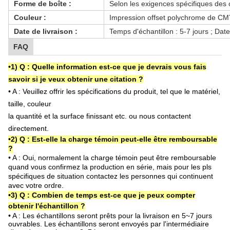
Forme de boîte :
Selon les exigences spécifiques des c
Couleur :
Impression offset polychrome de C
Date de livraison :
Temps d'échantillon : 5-7 jours ; Date
FAQ
•1)
Q :
Quelle information est-ce que je devrais vous fais
savoir si je veux obtenir une citation ?
• A :
Veuillez offrir les spécifications du produit, tel que le matériel,
taille, couleur
la quantité et la surface finissant etc. ou nous contactent
directement.
•2) Q : Est-elle la charge témoin peut-elle être remboursable
?
• A : Oui, normalement la charge témoin peut être remboursable
quand vous confirmez la production en série, mais pour les pls
spécifiques de situation contactez les personnes qui continuent
avec votre ordre.
•3)
Q : Combien de temps est-ce que je peux compter
obtenir l'échantillon ?
• A :
Les échantillons seront prêts pour la livraison en 5~7 jours
ouvrables. Les échantillons seront envoyés par l'intermédiaire