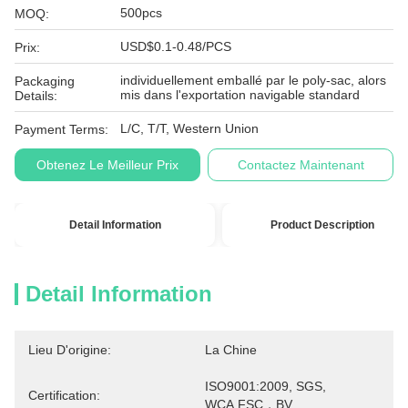
500pcs
MOQ:
USD$0.1-0.48/PCS
Prix:
individuellement emballé par le poly-sac, alors
Packaging
mis dans l'exportation navigable standard
Details:
L/C, T/T, Western Union
Payment Terms:
Obtenez Le Meilleur Prix
Contactez Maintenant
Detail Information
Product Description
Detail Information
Lieu D'origine:
La Chine
ISO9001:2009, SGS, 
Certification:
WCA,FSC，BV