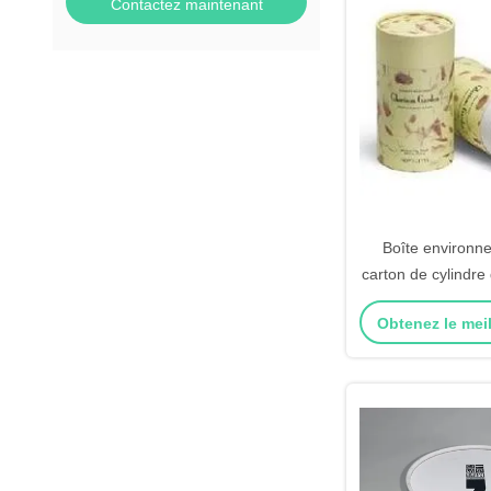
Contactez maintenant
Boîte environn
carton de cylindre
de Cyliner de pap
Obtenez le meil
tube