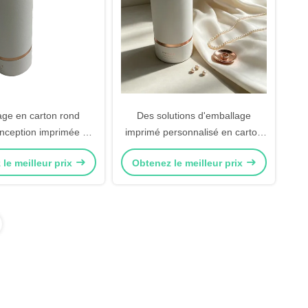
ge en carton rond
Des solutions d'emballage
nception imprimée sur
imprimé personnalisé en carton
tériaux écologiques
cylindrique écologique idéal pour
le meilleur prix
Obtenez le meilleur prix
pour l'expédition, le
le stockage de cadeaux au détail
 et le commerce de
et la présentation de produits
détail