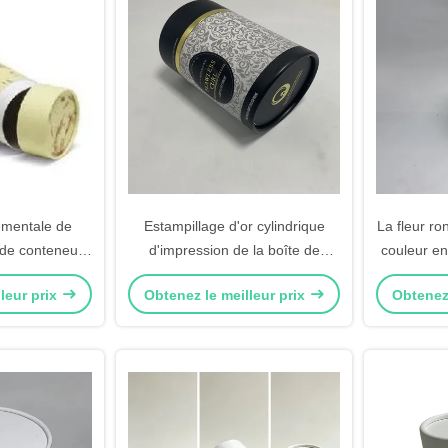
ementale de
Estampillage d'or cylindrique
La fleur ro
 de conteneurs
d'impression de la boîte de
couleur e
ier rigide de
papier CMYK d'Eco pour le
le papier
leur prix
Obtenez le meilleur prix
Obtenez 
paquet de cadeau
b