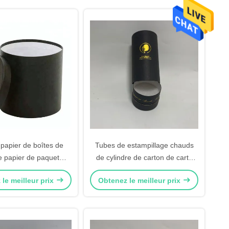
 papier de boîtes de
Tubes de estampillage chauds
e papier de paquet
de cylindre de carton de carte
 noir décoratif rond de
d'or cylindrique noir de boîte de
le meilleur prix
Obtenez le meilleur prix
cadeau
papier