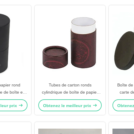
apier rond
Tubes de carton ronds
Boîte de
be de boîte en
cylindrique de boîte de papier
carte d
t cosmétique
d'impression colorée
cylindrique
leur prix
Obtenez le meilleur prix
Obtenez 
biodégradables