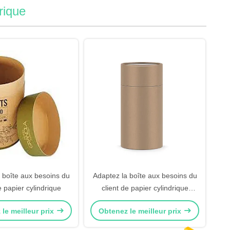
rique
 boîte aux besoins du
Adaptez la boîte aux besoins du
e papier cylindrique
client de papier cylindrique
CMYK imprimant le paquet de
le meilleur prix
Obtenez le meilleur prix
thé de papier d'emballage