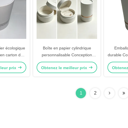
er écologique
Boîte en papier cylindrique
Emballa
 en carton de
personnalisable Conception
durable Co
r d'emballage
élégante Convient pour les bijoux
mesure Ma
leur prix
Obtenez le meilleur prix
Obtenez 
Emballage Cosmétiques et
Parfaits 
produits de détail spécialisés
stockage
1
2