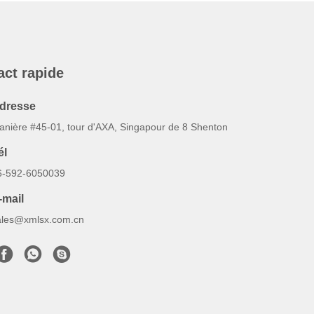
act rapide
dresse
anière #45-01, tour d'AXA, Singapour de 8 Shenton
él
6-592-6050039
-mail
ales@xmlsx.com.cn