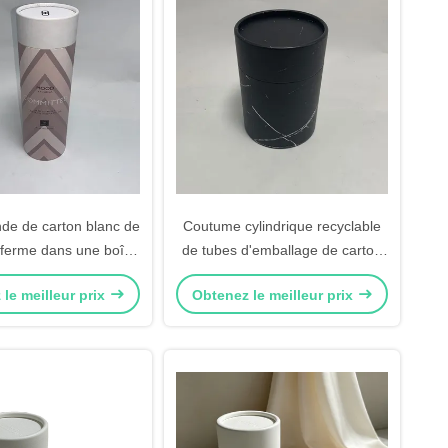
nde de carton blanc de
Coutume cylindrique recyclable
nferme dans une boîte
de tubes d'emballage de carton
 d'art cylindrique de
de boîte de papier imprimée
le meilleur prix
Obtenez le meilleur prix
oîte-cadeau