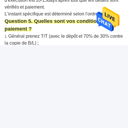
d'exécution est
10-15days
après tout que les détails sont
vérifiés
et paiement
.
L'instant spécifique est déterminé selon l'ordre réel.
Question 5. Quelles sont vos conditions de
paiement ?
Général prenez T/T (avec le dépôt et 70% de 30% contre
1.
la copie de B/L) ;
L/C à vue ; d'autres paiements peuvent également être
2.
discutés.
Western Union.
3.
Tags:
Boîtes À Petit Gâteau De Carton
Contact rapide
Adresse