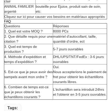
clair
ANIMAL FAMILIER
bouteille pour Ejuice, produit sain de soin,
argenté
etc.
Cliquez sur ici pour causer vos besoins en matériaux appropriés
FAQ
Questions
Réponses
1.
Quel est votre MOQ ?
8000 PCs
2.
Que détaille requis pour une
matériel d'autocollant, taille,
citation ?
quantité d'ordre, ect
3.
Quel est temps de
5-7 jours ouvrables
production ?
4.
Méthode d'expédition et
DHL/UPS/TNT/FedEx : 3-6 jours
temps d'expédition ?
ouvrables
Oui.
5.
Est-ce que je peux avoir des
Nous accepterions le paiement de
sampels avant mon ordre ?
fret pour obtenir les échantillons
courants libres.
6.
Combien de temps est-ce
L'échantillon sera introduit 24hrs
que je peux obtenir les
et l'obtenir en 3-5 jours ouvrables.
échantillons courants ?
Tags: