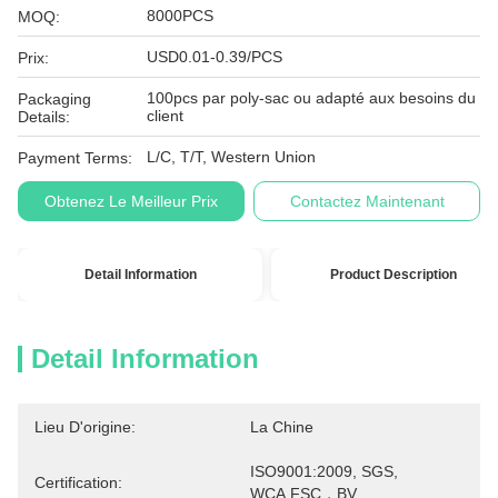
8000PCS
MOQ:
USD0.01-0.39/PCS
Prix:
100pcs par poly-sac ou adapté aux besoins du
Packaging
client
Details:
L/C, T/T, Western Union
Payment Terms:
Obtenez Le Meilleur Prix
Contactez Maintenant
Detail Information
Product Description
Detail Information
Lieu D'origine:
La Chine
ISO9001:2009, SGS, 
Certification:
WCA,FSC，BV