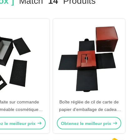
ox ]
Match
14
Produits
 faite sur commande
Boîte réglée de cil de carte de
méable cosmétique
papier d'emballage de cadeau
que d'emballage de cil
cosmétique de boîte
z le meilleur prix
Obtenez le meilleur prix
 boîte de papier
d'emballage de vernis à ongles