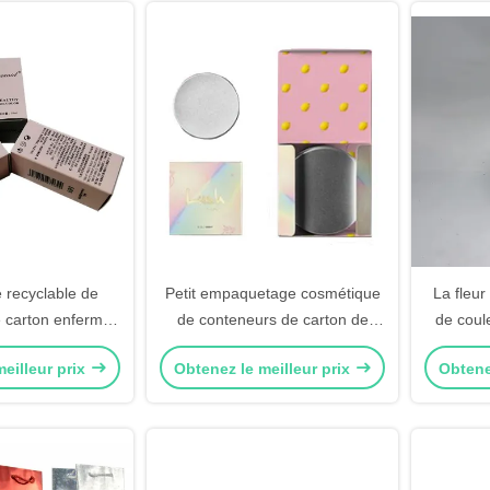
 recyclable de
Petit empaquetage cosmétique
La fleur
e carton enferme
de conteneurs de carton de
de coul
îte la boîte de
boîte biodégradable de
boîte le 
eilleur prix
Obtenez le meilleur prix
Obtene
ir de deux couches
maquillage
d