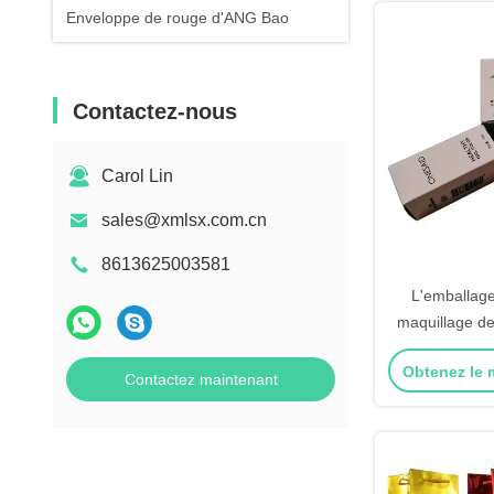
Enveloppe de rouge d'ANG Bao
Contactez-nous
Carol Lin
sales@xmlsx.com.cn
8613625003581
L'emballage
maquillage d
dans une bo
Obtenez le m
papier de tiro
Contactez maintenant