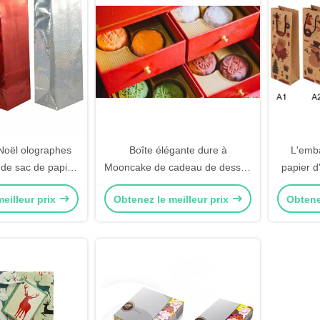
oël olographes
Boîte élégante dure à
L'emba
 de sac de papier
Mooncake de cadeau de dessus
papier d
d'emballage de
de secousse de boîte
des sac
eilleur prix
Obtenez le meilleur prix
Obtene
e Champagne
d'emballage de biscuit de
Noë
couleur de CMYK 4