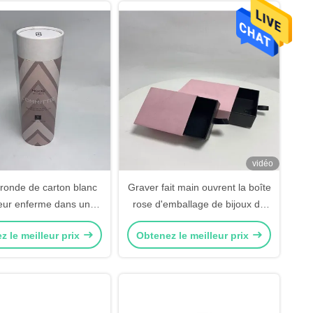
vidéo
 ronde de carton blanc
Graver fait main ouvrent la boîte
eur enferme dans une
rose d'emballage de bijoux de
papier d'art cylindrique
rectangle
z le meilleur prix
Obtenez le meilleur prix
e boîte-cadeau