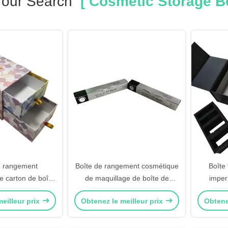
Your Search
[ Cosmetic Storage B
e rangement
Boîte de rangement cosmétique
Boîte
e carton de boîte
de maquillage de boîte de
imper
brosse de rouge à
papier de stratification de Matt
écologi
eilleur prix
Obtenez le meilleur prix
Obtene
c des tiroirs
deux tiroirs de couche
de