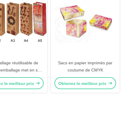
llage réutilisable de
Sacs en papier imprimés par
'emballage met en sac
coutume de CMYK
s à main de cadeau de
z le meilleur prix
Obtenez le meilleur prix
l avec la poignée