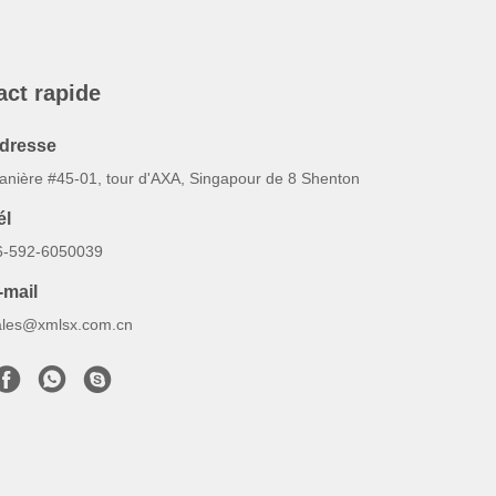
act rapide
dresse
anière #45-01, tour d'AXA, Singapour de 8 Shenton
él
6-592-6050039
-mail
ales@xmlsx.com.cn