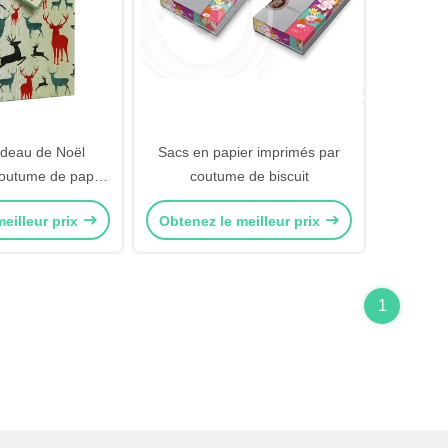
deau de Noël
Sacs en papier imprimés par
coutume de papier
coutume de biscuit
e sacs en papier
eilleur prix
Obtenez le meilleur prix
ats beaux
1