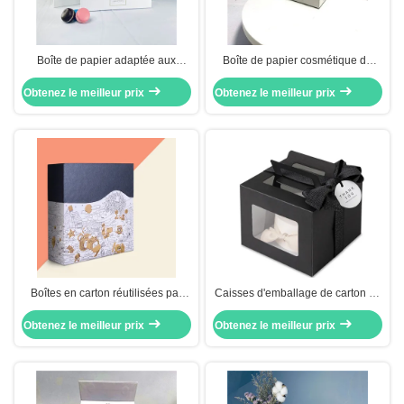
Boîte de papier adaptée aux
Boîte de papier cosmétique de
besoins du client à extrémité
couvercle moyen de place pour la
Obtenez le meilleur prix
élevé de chocolat pour
Obtenez le meilleur prix
crème de visage de magasin
l'emballage
Boîtes en carton réutilisées par
Caisses d'emballage de carton de
gâteau imprimées par insertion en
papier d'emballage de boîte de
Obtenez le meilleur prix
plastique de lune de boîtes de
Obtenez le meilleur prix
papier de Customzie avec la
papier
poignée