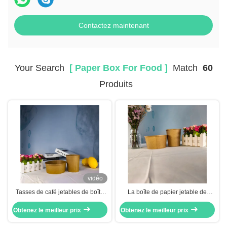
Contactez maintenant
Your Search
[ Paper Box For Food ]
Match
60
Produits
vidéo
Tasses de café jetables de boîte
La boîte de papier jetable de
de papier de Matt Lamination Foil
paquet de CMYK emportent
Obtenez le meilleur prix
Food Package
Obtenez le meilleur prix
rapidement la boîte d'emballage
alimentaire