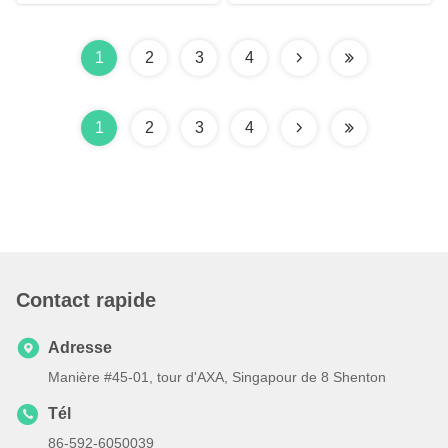
1
2
3
4
1
2
3
4
Contact rapide
Adresse
Manière #45-01, tour d'AXA, Singapour de 8 Shenton
Tél
86-592-6050039