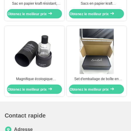
Sac en papier kraft résistant,
Sacs en papier kraft
matériau recyclable disponible en
biodégradables et emballage
Obtenez le meilleur prix
différentes épaisseurs et tailles
Obtenez le meilleur prix
sans plastique
personnalisées avec plusieurs
types de poignées
Magnifique écologique
Set d'emballage de boîte en
personnalisé Lips Gloss Tube
papier ondulé personnalisable
Obtenez le meilleur prix
Boîtes rigides (papier) Fermeture
Obtenez le meilleur prix
comprend un courrier kraft
par aimant Couleur personnalisée
protecteur et une boîte cadeau
pour les calendriers d'Avent
noire mate élégante pour
cosmétiques
l'affichage
Contact rapide
Adresse