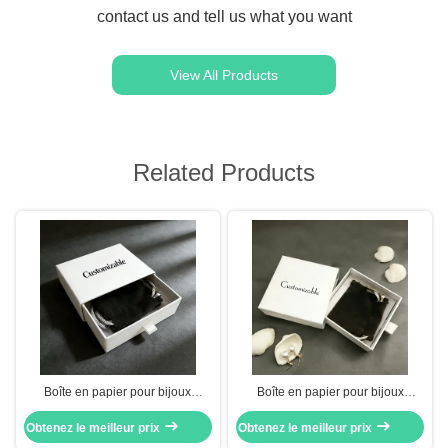
contact us and tell us what you want
View All Products
Related Products
Boîte en papier pour bijoux
Boîte en papier pour bijoux
conçue pour bagues, colliers,
personnalisable avec marquage à
Obtenez le meilleur prix
boucles d'oreilles avec fentes
Obtenez le meilleur prix
chaud, gaufrage et estampage
dédiées, intérieur doux et carton
argenté, fabriquée en carton gris