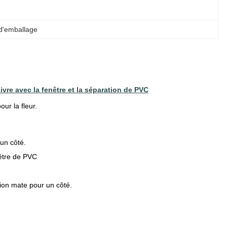
d'emballage
ivre avec la fenêtre et la séparation de PVC
ur la fleur.
 un côté.
être de PVC
tion mate pour un côté.