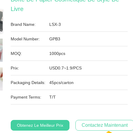
Livre
Brand Name:
LSX-3
Model Number:
GPB3
MOQ:
1000pcs
Prix:
USD0.7~1.9/PCS
Packaging Details:
45pcs/carton
Payment Terms:
T/T
Contactez Maintenant
Obtenez Le Meilleur Prix