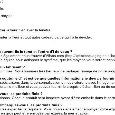
 :
le.
 recyled.
rer la fleur bien avec la fenêtre.
nter la fleur et tout autre cadeau parce qu'il a le devider.
uvent-ils le turst et l'ordre d'I de vous ?
z également nous trouver d'Aliaba.com (
http://xmlsxpackaging.en.alib
 équipe pour actionner le système, que les moyens vous seront servic
un fabricant ?
sommes. Nous sommes très heureux de partager l'image de notre progr
la coutume d'I et est-ce que quelles informations je devrais fournir
pécialisons dans la personnalisation et nous citerons avec l'image, la qu
serait le meilleur si vous pouvez fournir le croquis d'échantillon ou de 
vous les produits finis ?
aisons. Chaque produit sera inspecté avant d'être emballé dans le cart
mbarquez-vous les produits finis ?
les expéditeurs réguliers. Vous pouvez également employer votre expé
n gros peut être envoyée par exprès, la mer et avion.