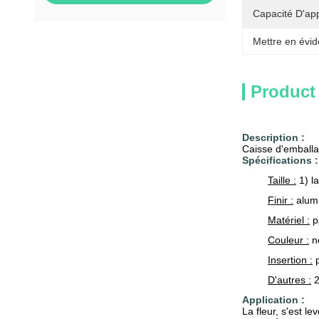
Capacité D'ap
Mettre en évid
Product
Description :
Caisse d'emballag
Spécifications :
Taille :
1) la
Finir :
alumi
Matériel :
p
Couleur :
no
Insertion :
p
D'autres :
2
Application :
La fleur, s'est lev