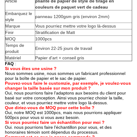
Article
pliante de papier de style de tirage en
couleurs de paquet vert de cadeau
Embarquez le
panneau 1200gsm gris (environ 2mm)
style
Marque
Vous pourriez mettre votre logo là-dessus
Finir
Stratification de Matt
MOQ
1000pcs
Temps de
Environ 22-25 jours de travail
produit
Matériel
Papier d'art + conseil gris
FAQ
:
Si vous êtes une usine ?
Nous sommes usine, nous sommes un fabricant professionnel
pour la boîte de papier et le sac de papier.
Pouvez-vous faire le customzie, par exemple, je voulez-vous
changer la taille basée sur mon produit ?
Oui, nous pourrions faire l'adaptons aux besoins du client pour
basé sur votre conception. Ainsi vous pourriez choisir la taille,
couleur, et vous pourriez mettre votre logo là-dessus.
Que diriez-vous de MOQ pour cette boîte ?
Oui, notre MOQ est 1000pcs, mais nous pourrions appliquer
500pcs pour vous si vous avez besoin.
Si vous pourriez faire un échantillon pour moi ?
Oui. nous pourrions faire l'échantillon pour vous, et des
honoraires témoin sont dépendus du processus.