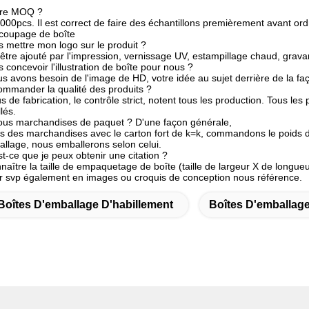
otre MOQ ?
00pcs. Il est correct de faire des échantillons premièrement avant or
coupage de boîte
 mettre mon logo sur le produit ?
 être ajouté par l'impression, vernissage UV, estampillage chaud, gravan
concevoir l'illustration de boîte pour nous ?
ous avons besoin de l'image de HD, votre idée au sujet derrière de la fa
mmander la qualité des produits ?
 de fabrication, le contrôle strict, notent tous les production. Tous les 
lés.
us marchandises de paquet ? D'une façon générale,
 des marchandises avec le carton fort de k=k, commandons le poids de
allage, nous emballerons selon celui.
-ce que je peux obtenir une citation ?
ître la taille de empaquetage de boîte (taille de largeur X de longueur 
 svp également en images ou croquis de conception nous référence.
Boîtes D'emballage D'habillement
Boîtes D'emballag