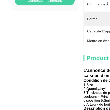
Contactez maintenant
Commande À 
Forme:
Capacité D'ap
Mettre en évid
Product
L'annonce d
caisses d'e
Condition de c
1.Size
2.Quantity/style
3.Thickness de p
couleurs 4.Printin
disposition 5.Sur
6.Artwork de boî
Description d