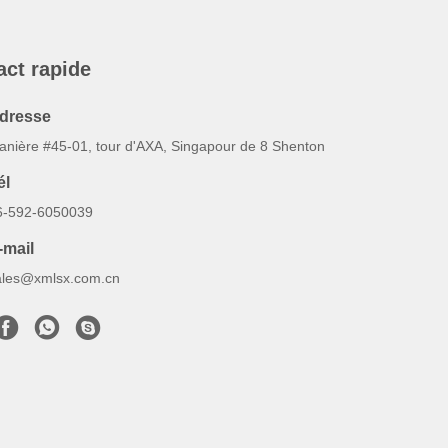
act rapide
dresse
anière #45-01, tour d'AXA, Singapour de 8 Shenton
él
6-592-6050039
-mail
ales@xmlsx.com.cn