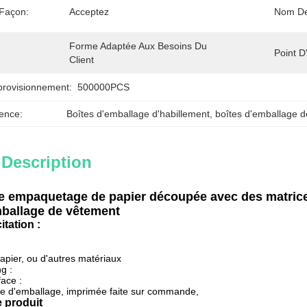
Façon:
Acceptez
Nom De
Forme Adaptée Aux Besoins Du 
Point D'
Client
provisionnement:
500000PCS
ence:
Boîtes d'emballage d'habillement
, 
boîtes d'emballage 
 Description
e empaquetage de papier découpée avec des matrices
mballage de vêtement
itation :
apier, ou d'autres matériaux
g :
face :
te d'emballage, imprimée faite sur commande,
e produit