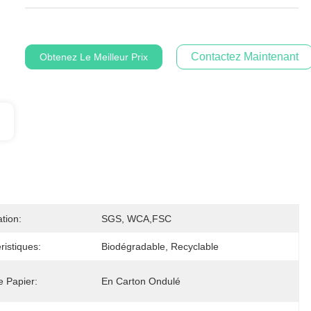
Contactez Maintenant
Obtenez Le Meilleur Prix
ation:
SGS, WCA,FSC
ristiques:
Biodégradable, Recyclable
 Papier:
En Carton Ondulé