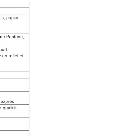
nc, papier
n de Pantone,
haud-
en refief et
L exprès
a qualité.