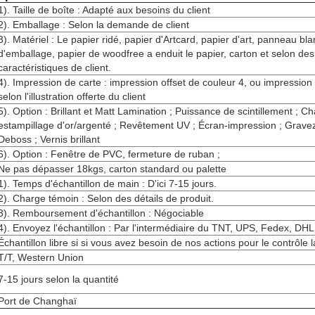
1). Taille de boîte : Adapté aux besoins du client
2). Emballage : Selon la demande de client
3). Matériel : Le papier ridé, papier d'Artcard, papier d'art, panneau bla
d'emballage, papier de woodfree a enduit le papier, carton et selon des
caractéristiques de client.
4). Impression de carte : impression offset de couleur 4, ou impressio
selon l'illustration offerte du client
5). Option : Brillant et Matt Lamination ; Puissance de scintillement ; C
estampillage d'or/argenté ; Revêtement UV ; Écran-impression ; Gravez 
Deboss ; Vernis brillant
6). Option : Fenêtre de PVC, fermeture de ruban ;
Ne pas dépasser 18kgs, carton standard ou palette
1). Temps d'échantillon de main : D'ici 7-15 jours.
2). Charge témoin : Selon des détails de produit.
3). Remboursement d'échantillon : Négociable
4). Envoyez l'échantillon : Par l'intermédiaire du TNT, UPS, Fedex, DH
Échantillon libre si si vous avez besoin de nos actions pour le contrôle l
T/T, Western Union
7-15 jours selon la quantité
Port de Changhaï