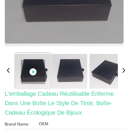
L'emballage Cadeau Réutilisable Enferme
Dans Une Boîte Le Style De Tiroir, Boîte-
Cadeau Écologique De Bijoux
OEM
Brand Name: