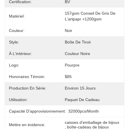
Certification:
BV
157gsm Conseil De Gris De 
Matériel:
L'artpapr +1200gsm
Couleur:
Noir
Style:
Boîte De Tiroir
À L'intérieur:
Couleur Noire
Logo:
Pourpre
Honoraires Témoin:
$85
Production En Série:
Environ 15 Jours
Utilisation:
Paquet De Cadeau
Capacité D'approvisionnement:
32000pcs/month
caisses d'emballage de bijoux
Mettre en évidence:
, 
boîte-cadeau de bijoux