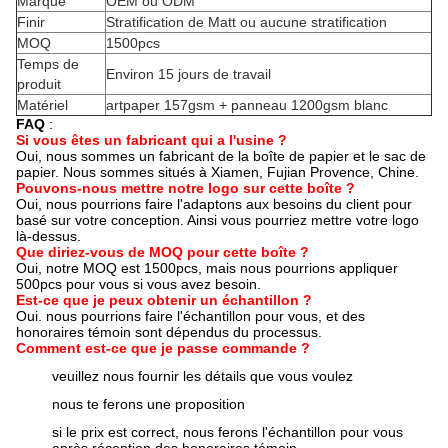
Marque
OEM ou ODM
Finir
Stratification de Matt ou aucune stratification
MOQ
1500pcs
Temps de
Environ 15 jours de travail
produit
Matériel
artpaper 157gsm + panneau 1200gsm blanc
FAQ
:
Si vous êtes un fabricant qui a l'usine ?
Oui, nous sommes un fabricant de la boîte de papier et le sac de
papier. Nous sommes situés à Xiamen, Fujian Provence, Chine.
Pouvons-nous mettre notre logo sur cette boîte ?
Oui, nous pourrions faire l'adaptons aux besoins du client pour
basé sur votre conception. Ainsi vous pourriez mettre votre logo
là-dessus.
Que diriez-vous de MOQ pour cette boîte ?
Oui, notre MOQ est 1500pcs, mais nous pourrions appliquer
500pcs pour vous si vous avez besoin.
Est-ce que je peux obtenir un échantillon ?
Oui. nous pourrions faire l'échantillon pour vous, et des
honoraires témoin sont dépendus du processus.
Comment est-ce que je passe commande ?
veuillez nous fournir les détails que vous voulez
nous te ferons une proposition
si le prix est correct, nous ferons l'échantillon pour vous