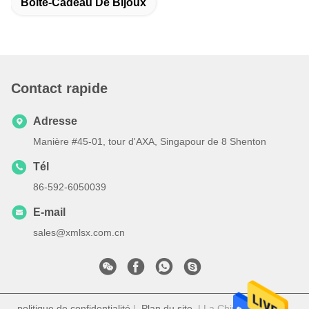
Boîte-Cadeau De Bijoux
Contact rapide
Adresse
Manière #45-01, tour d'AXA, Singapour de 8 Shenton
Tél
86-592-6050039
E-mail
sales@xmlsx.com.cn
politique de confidentialité
|
Plan du site
| La Chine est bonne.