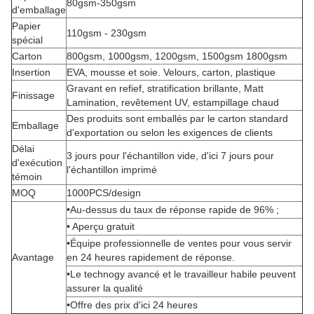
80gsm-350gsm
d'emballage
Papier
110gsm - 230gsm
spécial
Carton
800gsm, 1000gsm, 1200gsm, 1500gsm 1800gsm
Insertion
EVA, mousse et soie. Velours, carton, plastique
Gravant en refief, stratification brillante, Matt
Finissage
Lamination, revêtement UV, estampillage chaud
Des produits sont emballés par le carton standard
Emballage
d'exportation ou selon les exigences de clients
Délai
3 jours pour l'échantillon vide, d'ici 7 jours pour
d'exécution
l'échantillon imprimé
témoin
MOQ
1000PCS/design
•Au-dessus du taux de réponse rapide de 96% ;
• Aperçu gratuit
•Équipe professionnelle de ventes pour vous servir
Avantage
en 24 heures rapidement de réponse.
•Le technogy avancé et le travailleur habile peuvent
assurer la qualité
•Offre des prix d'ici 24 heures