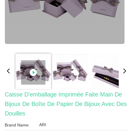
Caisse D'emballage Imprimée Faite Main De
Bijoux De Boîte De Papier De Bijoux Avec Des
Douilles
ARI
Brand Name: