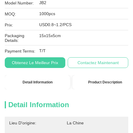
JB2
Model Number:
1000pcs
MOQ:
USD0.8~1.2/PCS
Prix:
Packaging
15x15x5cm
Details:
T/T
Payment Terms:
Obtenez Le Meilleur Prix
Contactez Maintenant
Detail Information
Product Description
Detail Information
Lieu D'origine:
La Chine