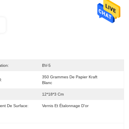
ation:
BV-5
350 Grammes De Papier Kraft 
l:
Blanc
12*18*3 Cm
ent De Surface:
Vernis Et Étalonnage D'or