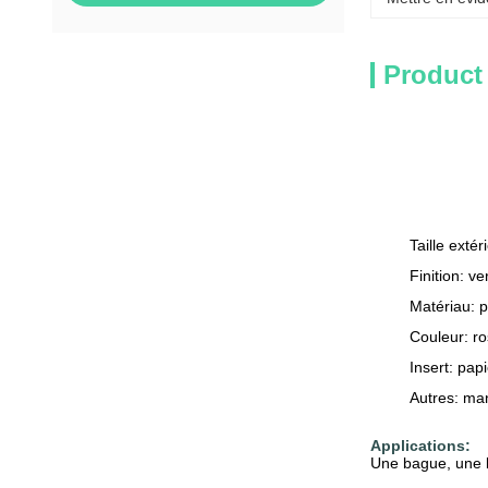
Product
Taille exté
Finition: v
Matériau: p
Couleur: r
Insert: pap
Autres: ma
Applications:
Une bague, une 