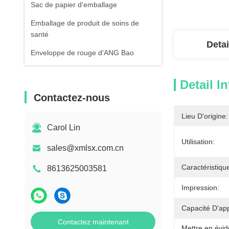
Sac de papier d'emballage
Emballage de produit de soins de
santé
Detai
Enveloppe de rouge d'ANG Bao
Detail I
Contactez-nous
Lieu D'origine:
Carol Lin
Utilisation:
sales@xmlsx.com.cn
Caractéristiqu
8613625003581
Impression:
Capacité D'ap
Contactez maintenant
Mettre en évid