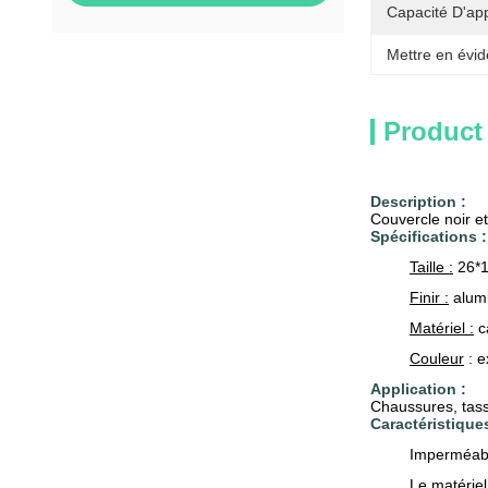
Capacité D'ap
Mettre en évid
Product
Description :
Couvercle noir et
Spécifications :
Taille :
26*1
Finir :
alumi
Matériel :
c
Couleur
: e
Application :
Chaussures, tass
Caractéristiques
Imperméabil
Le matériel