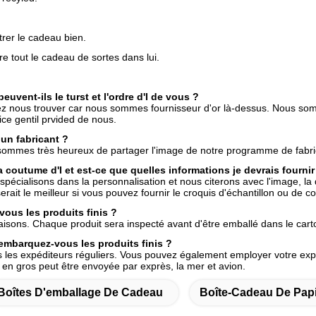
trer le cadeau bien.
tre tout le cadeau de sortes dans lui.
uvent-ils le turst et l'ordre d'I de vous ?
z nous trouver car nous sommes fournisseur d'or là-dessus. Nous so
ice gentil prvided de nous.
un fabricant ?
sommes très heureux de partager l'image de notre programme de fabric
la coutume d'I et est-ce que quelles informations je devrais fournir
pécialisons dans la personnalisation et nous citerons avec l'image, la qu
serait le meilleur si vous pouvez fournir le croquis d'échantillon ou de 
vous les produits finis ?
aisons. Chaque produit sera inspecté avant d'être emballé dans le carto
mbarquez-vous les produits finis ?
les expéditeurs réguliers. Vous pouvez également employer votre expé
n gros peut être envoyée par exprès, la mer et avion.
Boîtes D'emballage De Cadeau
Boîte-Cadeau De Pap