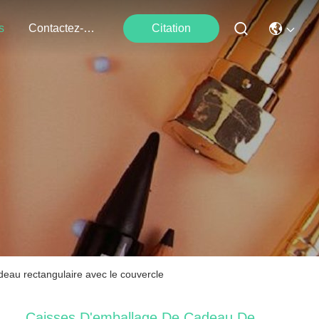
s
Contactez-Nous
Citation
adeau rectangulaire avec le couvercle
Caisses D'emballage De Cadeau De