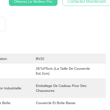
Contactez Maintenant
Obtenez Le Meilleur Prix
ation:
BV10
26*14*5cm (la Taille De Couvercle 
Est 2cm)
Emballage De Cadeau Pour Des 
ion Industrielle:
Chaussures
e Boîte:
Couvercle Et Boîte Basse