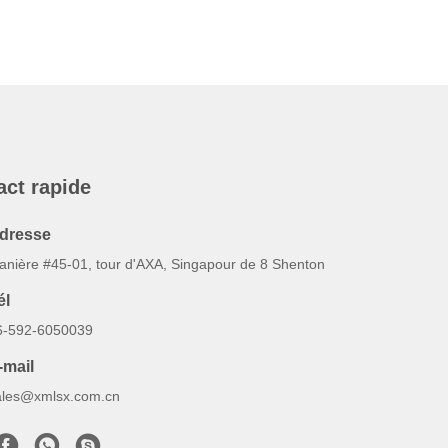
act rapide
dresse
anière #45-01, tour d'AXA, Singapour de 8 Shenton
él
6-592-6050039
-mail
ales@xmlsx.com.cn