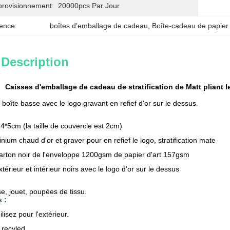
provisionnement:
20000pcs Par Jour
ence:
boîtes d'emballage de cadeau
, 
Boîte-cadeau de papier
 Description
Caisses d'emballage de cadeau de stratification de Matt pliant l
 boîte basse avec le logo gravant en refief d'or sur le dessus.
4*5cm (la taille de couvercle est 2cm)
nium chaud d'or et graver pour en refief le logo, stratification mate
arton noir de l'enveloppe 1200gsm de papier d'art 157gsm
xtérieur et intérieur noirs avec le logo d'or sur le dessus
e, jouet, poupées de tissu.
 :
isez pour l'extérieur.
 recyled.