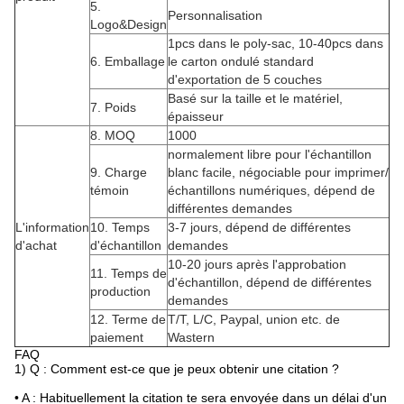
5.
Personnalisation
Logo&Design
1pcs dans le poly-sac, 10-40pcs dans
6.
Emballage
le carton ondulé standard
d'exportation de 5 couches
Basé sur la taille et le matériel,
7.
Poids
épaisseur
8.
MOQ
1000
normalement libre pour l'échantillon
9.
Charge
blanc facile, négociable pour imprimer/
témoin
échantillons numériques, dépend de
différentes demandes
L'information
10.
Temps
3-7 jours, dépend de différentes
d'achat
d'échantillon
demandes
10-20 jours après l'approbation
11.
Temps de
d'échantillon, dépend de différentes
production
demandes
12.
Terme de
T/T, L/C, Paypal, union etc. de
paiement
Wastern
FAQ
1)
Q : Comment est-ce que je peux obtenir une citation ?
• A : Habituellement la citation te sera envoyée dans un délai d'un