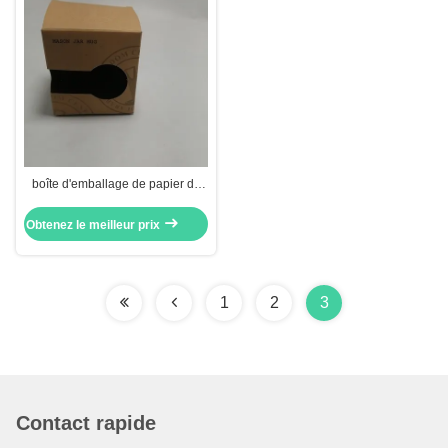
boîte d'emballage de papier de
700gsm emballage pour le boîte-
cadeau en céramique de tasse
Obtenez le meilleur prix
avec la fenêtre
1
2
3
Contact rapide