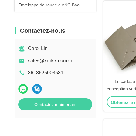
Enveloppe de rouge d'ANG Bao
Contactez-nous
Carol Lin
sales@xmlsx.com.cn
8613625003581
Le cadeau 
conception ver
sacs en pa
Obtenez le m
d'emba
Contactez maintenant
l'empaquetag