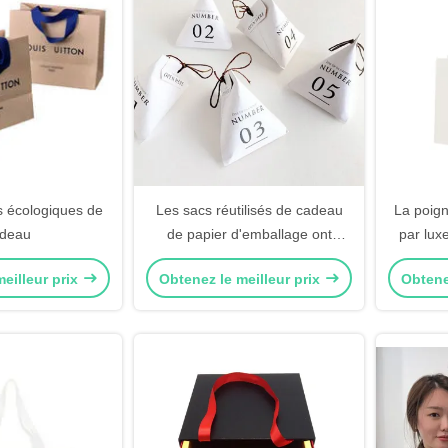
és écologiques de
Les sacs réutilisés de cadeau
La poig
deau
de papier d'emballage ont
par lux
personnalisé les sacs
texturisé
eilleur prix
Obtenez le meilleur prix
Obtene
métalliques de sucrerie
d'aluminium avec la corde