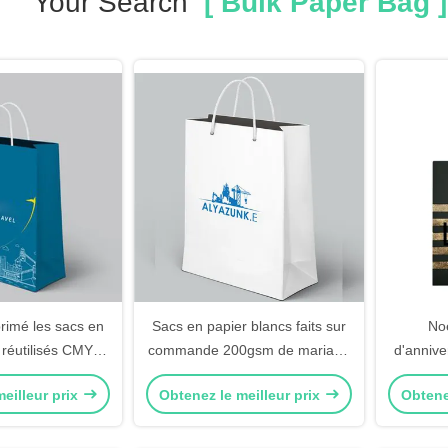
Your Search
[ Bulk Paper Bag ]
rimé les sacs en
Sacs en papier blancs faits sur
Noë
 réutilisés CMYK
commande 200gsm de mariage
d'annive
ier ou la couleur
pliable vernissant la
de papi
eilleur prix
Obtenez le meilleur prix
Obtene
antone
manipulation de surface
ca