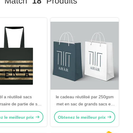
Match
18
Produits
l a réutilisé sacs
le cadeau réutilisé par 250gsm
rsaire de partie de sac
met en sac de grands sacs en
er d'achats de sacs de
papier blancs personnalisés
z le meilleur prix
Obtenez le meilleur prix
deau de grands
biodégradables