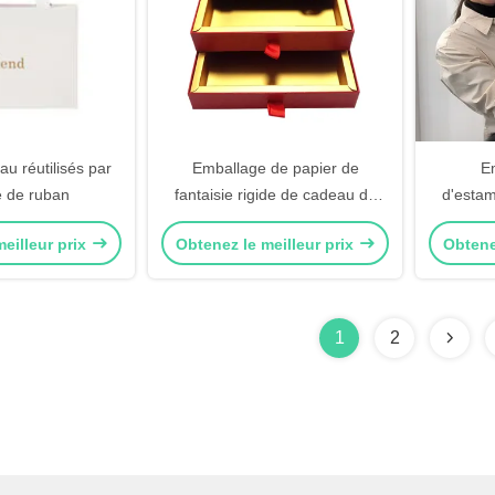
u réutilisés par
Emballage de papier de
E
 de ruban
fantaisie rigide de cadeau de
d'estam
boîte en carton de caisses
Crownwin
eilleur prix
Obtenez le meilleur prix
Obtene
d'emballage de cadeau avec
des poignées
1
2