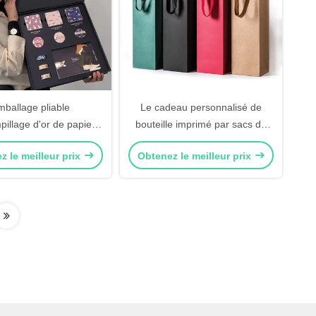
mballage pliable
Le cadeau personnalisé de
pillage d'or de papier
bouteille imprimé par sacs de
 pour les objets divers
Papier d'emballage portent
z le meilleur prix
Obtenez le meilleur prix
l'empaquetage favorable à
l'environnement