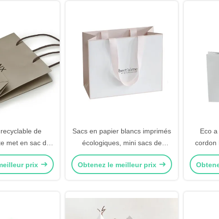
recyclable de
Sacs en papier blancs imprimés
Eco a 
te met en sac des
écologiques, mini sacs de
cordon 
pier de Papier
cadeau pour des achats
papi
eilleur prix
Obtenez le meilleur prix
Obtene
llage pour
d'affaires
emb
e de vêtements