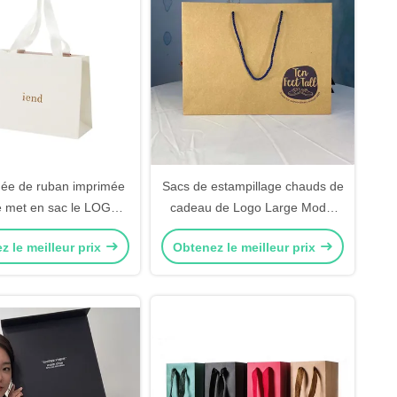
née de ruban imprimée
Sacs de estampillage chauds de
e met en sac le LOGO
cadeau de Logo Large Model
 d'or de sacs de cadeau
Kraft Paper
z le meilleur prix
Obtenez le meilleur prix
de Recyled