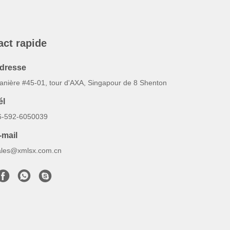
act rapide
dresse
anière #45-01, tour d'AXA, Singapour de 8 Shenton
él
6-592-6050039
-mail
ales@xmlsx.com.cn