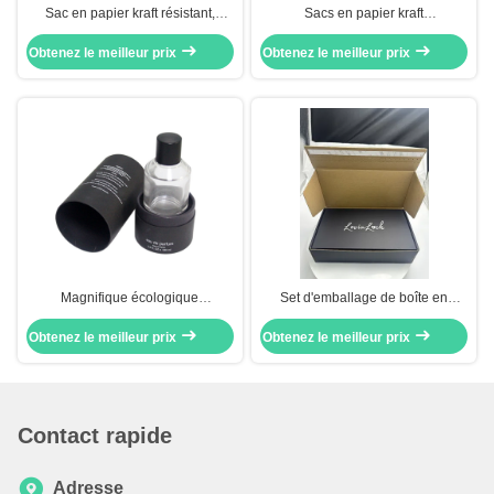
Sac en papier kraft résistant,
Sacs en papier kraft
matériau recyclable disponible en
biodégradables et emballage
Obtenez le meilleur prix
différentes épaisseurs et tailles
Obtenez le meilleur prix
sans plastique
personnalisées avec plusieurs
types de poignées
Magnifique écologique
Set d'emballage de boîte en
personnalisé Lips Gloss Tube
papier ondulé personnalisable
Obtenez le meilleur prix
Boîtes rigides (papier) Fermeture
Obtenez le meilleur prix
comprend un courrier kraft
par aimant Couleur personnalisée
protecteur et une boîte cadeau
pour les calendriers d'Avent
noire mate élégante pour
cosmétiques
l'affichage
Contact rapide
Adresse