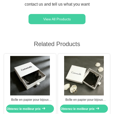
contact us and tell us what you want
View All Products
Related Products
Boîte en papier pour bijoux
Boîte en papier pour bijoux
conçue pour bagues, colliers,
personnalisable avec marquage à
Obtenez le meilleur prix
boucles d'oreilles avec fentes
Obtenez le meilleur prix
chaud, gaufrage et estampage
dédiées, intérieur doux et carton
argenté, fabriquée en carton gris