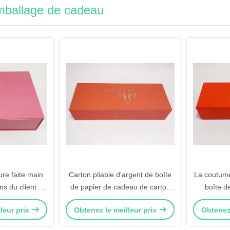
mballage de cadeau
ure faite main
Carton pliable d'argent de boîte
La coutume
s du client de
de papier de cadeau de carton
boîte de
apier avec la
recyclable de caisses
stratifica
leur prix
Obtenez le meilleur prix
Obtenez 
de tiroirs
d'emballage
b