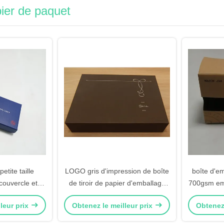
ier de paquet
etite taille
LOGO gris d'impression de boîte
boîte d'e
couvercle et
de tiroir de papier d'emballage
700gsm emb
e base avec
de couleur de boîte de papier de
cadeau en
leur prix
Obtenez le meilleur prix
Obtenez 
oire d'EVA
paquet de poche
av