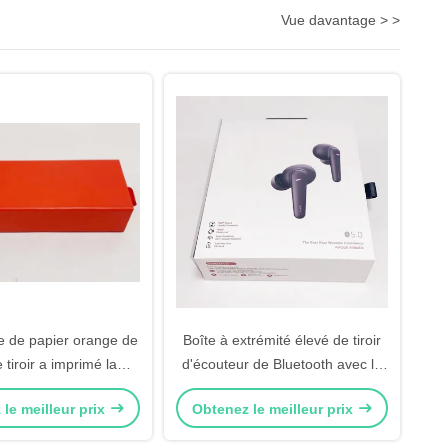
Vue davantage > >
 de papier orange de
Boîte à extrémité élevé de tiroir
 tiroir a imprimé la
d'écouteur de Bluetooth avec le
tion 157gsm de Matt de
crochet
le meilleur prix
Obtenez le meilleur prix
oîte-cadeau