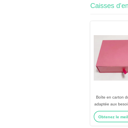
Caisses d'e
Boîte en carton d
adaptée aux besoin
boîte-cadeau de p
Obtenez le meil
couleur rose 