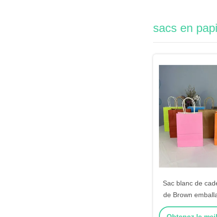
sacs en pap
Sac blanc de cad
de Brown emballa
avec la p
Obtenez le meil