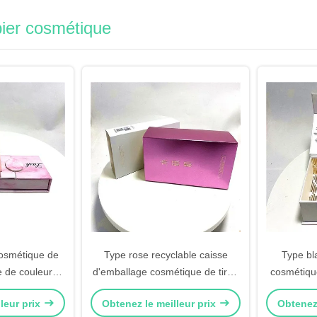
pier cosmétique
cosmétique de
Type rose recyclable caisse
Type bl
e de couleurs
d'emballage cosmétique de tiroir
cosmétique
cil
de soins de la peau
élevée
leur prix
Obtenez le meilleur prix
Obtenez 