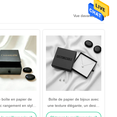
Vue davantage > >
 boîte en papier de
Boîte de papier de bijoux avec
ec rangement en style
une texture élégante, un design
vêtement en velours et
de stockage en couches et une