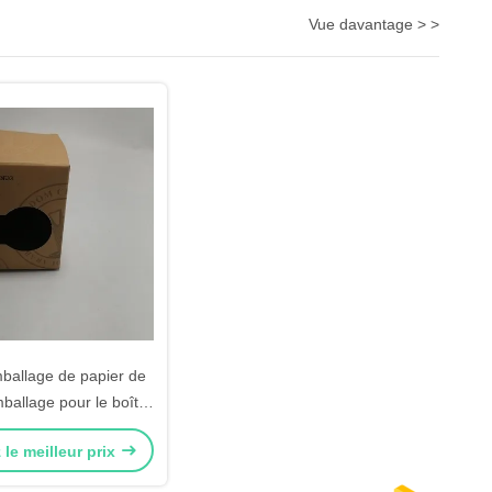
Vue davantage > >
mballage de papier de
allage pour le boîte-
 céramique de tasse
le meilleur prix
ec la fenêtre