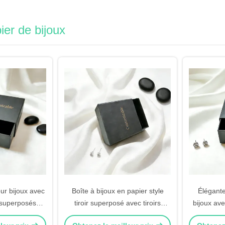
ier de bijoux
ur bijoux avec
Boîte à bijoux en papier style
Élégante
 superposés
tiroir superposé avec tiroirs
bijoux av
tyle tiroir et
coulissants lisses, doublure en
tiroir, re