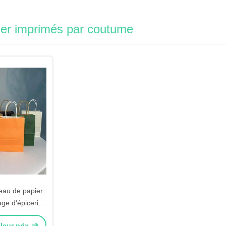
ier imprimés par coutume
eau de papier
ge d'épicerie
oignée
leur prix