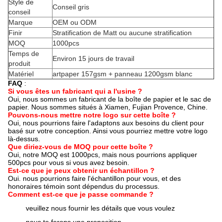
Style de
Conseil gris
conseil
Marque
OEM ou ODM
Finir
Stratification de Matt ou aucune stratification
MOQ
1000pcs
Temps de
Environ 15 jours de travail
produit
Matériel
artpaper 157gsm + panneau 1200gsm blanc
FAQ
:
Si vous êtes un fabricant qui a l'usine ?
Oui, nous sommes un fabricant de la boîte de papier et le sac de
papier. Nous sommes situés à Xiamen, Fujian Provence, Chine.
Pouvons-nous mettre notre logo sur cette boîte ?
Oui, nous pourrions faire l'adaptons aux besoins du client pour
basé sur votre conception. Ainsi vous pourriez mettre votre logo
là-dessus.
Que diriez-vous de MOQ pour cette boîte ?
Oui, notre MOQ est 1000pcs, mais nous pourrions appliquer
500pcs pour vous si vous avez besoin.
Est-ce que je peux obtenir un échantillon ?
Oui. nous pourrions faire l'échantillon pour vous, et des
honoraires témoin sont dépendus du processus.
Comment est-ce que je passe commande ?
veuillez nous fournir les détails que vous voulez