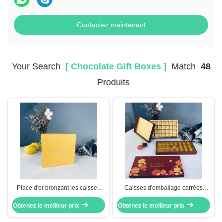
Contactez maintenant
Your Search
[ Chocolate Gift Boxes ]
Match
48
Produits
Place d'or bronzant les caisses
Caisses d'emballage carrées
d'emballage de processus de
faites main de chocolat pour
Obtenez le meilleur prix
chocolat
Obtenez le meilleur prix
l'emballage de cadeau