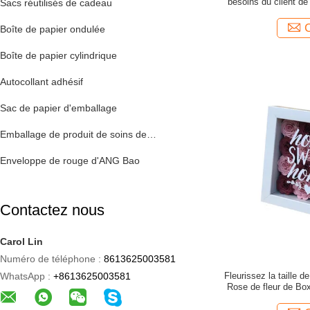
besoins du client de
Sacs réutilisés de cadeau
avec la couleu
Boîte de papier ondulée
Boîte de papier cylindrique
Autocollant adhésif
Sac de papier d'emballage
Emballage de produit de soins de santé
Enveloppe de rouge d'ANG Bao
Contactez nous
Carol Lin
Numéro de téléphone :
8613625003581
WhatsApp :
+8613625003581
Fleurissez la taille 
Rose de fleur de Bo
d'emballa