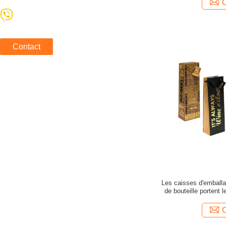
Contact
Les caisses d'emball
de bouteille portent 
d'emball